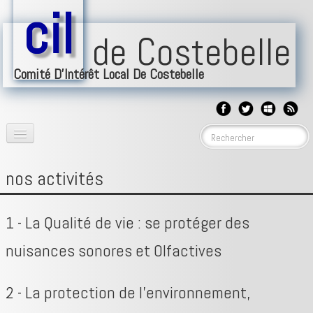
cil
de Costebelle
Comité D'Intérêt Local De Costebelle
accueil
▼
nos activités
BLOG
1 - La Qualité de vie : se protéger des
nos implications
▼
nuisances sonores et Olfactives
forum
événéments
▼
2 - La protection de l’environnement,