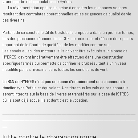
grande partie de la population de Hyères .
. La règlementation applicable peine à encadrer les nuisances sonores
résultant des contraintes opérationnelles et les exigences de qualité de vie
des riverains.
Partant de ce constat, le Cil de Costebelle proposera dans un premier temps,
lors des prochaines réunions de la CCE, de rediscuter et réécrire deux points
important de la Charte de qualité et de les modifier comme suit :
Les essais au sol des moteurs, s’ils doivent être exécutés sur la base de
HYERES, devront impérativement être effectués dans une construction
spécifique fermée qui permette de confiner le bruit résultant à un niveau
inaudible par les riverains, dans toutes les conditions de vent.
La BAN de HYERES n’est pas une base d’entrainement des chasseurs à
réaction
type Rafale et équivalent .A ce titre tous les vols de ces appareils
seront interdits sur la base de Hyères et transférés sur la base de ISTRES
où ils sont déjà accueillis et dont c'est la vocation.
______________________________________________________
______________________________________________________
__
lutte contre le charançon rouge