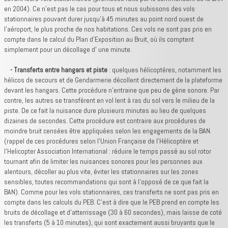
en 2004). Ce n'est pas le cas pour tous et nous subissons des vols
stationnaires pouvant durer jusqu'à 45 minutes au point nord ouest de
l'aéroport, le plus proche de nos habitations. Ces vols ne sont pas pris en
compte dans le calcul du Plan d'Exposition au Bruit, où ils comptent
simplement pour un décollage d' une minute.
- Transferts entre hangars et piste
: quelques hélicoptères, notamment les
hélicos de secours et de Gendarmerie décollent directement de la plateforme
devant les hangars. Cette procédure n'entraine que peu de gène sonore. Par
contre, les autres se transfèrent en vol lent à ras du sol vers le milieu de la
piste. De ce fait la nuisance dure plusieurs minutes au lieu de quelques
dizaines de secondes. Cette procédure est contraire aux procédures de
moindre bruit censées être appliquées selon les engagements de la BAN.
(rappel de ces procédures selon l'Union Française de l'Hélicoptère et
l'Helicopter Association International : réduire le temps passé au sol rotor
tournant afin de limiter les nuisances sonores pour les personnes aux
alentours, décoller au plus vite, éviter les stationnaires sur les zones
sensibles, toutes recommandations qui sont à l'opposé de ce que fait la
BAN). Comme pour les vols stationnaires, ces transferts ne sont pas pris en
compte dans les calculs du PEB. C'est à dire que le PEB prend en compte les
bruits de décollage et d'atterrissage (30 à 60 secondes), mais laisse de coté
les transferts (5 à 10 minutes), qui sont exactement aussi bruyants que le