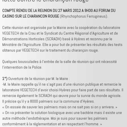
COMPTE RENDU DE LA REUNION DU 27 MARS 2012 A 9H30 AU FORUM DU
CASINO SUR LE CHARANCON ROUGE
(Rhynchophorus Ferrugineus).
Cette réunion est organisée par la Mairie avec la coopération du laboratoire
VEGETECH de la Crau et le Syndicat du Centre Régional d’Agriculture et de
Démonstrations Horticoles (SCRADH) basé à Hyères et reconnu par le
Ministère de l’Agriculture. Elle a pour but de présenter les résultats des tests
obtenus par VEGETECH sur le traitement du charançon rouge.
Quelques bousculades à l’entrée de la salle de réunion qui ont nécessité
l’intervention de la Police.
1°)
Ouverture de la réunion par M. le Maire :
-M. le Maire rappelle qu’il ne s’agit pas d’une réunion publique et remercie le
laboratoire VEGETECH d’avoir choisi Hyères pour faire part de ses résultats. Il
remercie également le SCRADH qui œuvre pour la survie du monde agricole.
Il précise qu’il y a 8000 palmiers sur la commune d’Hyères.
« On essaie de sauver les palmiers mais on ne sait pas si on y arrivera. »
« On va présenter la solution biologique avec une bactérie mais il existe une
autre méthode l’endothérapie. Moi je suis pour sauver les palmiers
conformément à la réglementation et en respectant l’homme. »