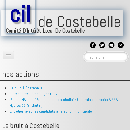
cil
de Costebelle
Comité D'Intérêt Local De Costebelle
accueil
▼
nos actions
BLOG
Le bruit à Costebelle
nos implications
▼
lutte contre le charançon rouge
Point FINAL sur "Pollution de Costebelle" / Centrale d'enrobés APPIA
Hyères (ZI St Martin)
forum
Entretien avec les candidats à l'élection municipale
événéments
▼
Le bruit à Costebelle