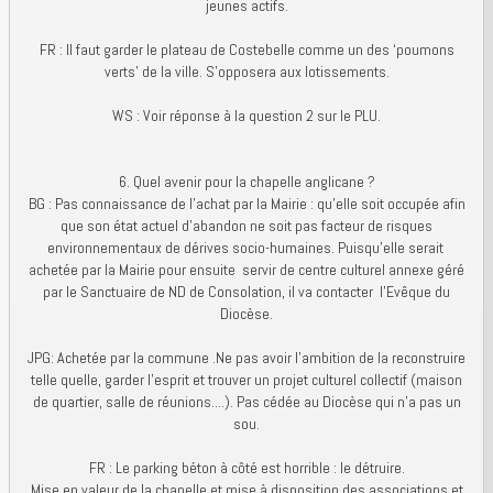
jeunes actifs.
FR : Il faut garder le plateau de Costebelle comme un des ‘poumons
verts’ de la ville. S’opposera aux lotissements.
WS : Voir réponse à la question 2 sur le PLU.
6. Quel avenir pour la chapelle anglicane ?
BG : Pas connaissance de l’achat par la Mairie : qu’elle soit occupée afin
que son état actuel d’abandon ne soit pas facteur de risques
environnementaux de dérives socio-humaines. Puisqu’elle serait
achetée par la Mairie pour ensuite servir de centre culturel annexe géré
par le Sanctuaire de ND de Consolation, il va contacter l’Evêque du
Diocèse.
JPG: Achetée par la commune .Ne pas avoir l'ambition de la reconstruire
telle quelle, garder l'esprit et trouver un projet culturel collectif (maison
de quartier, salle de réunions....). Pas cédée au Diocèse qui n’a pas un
sou.
FR : Le parking béton à côté est horrible : le détruire.
Mise en valeur de la chapelle et mise à disposition des associations et