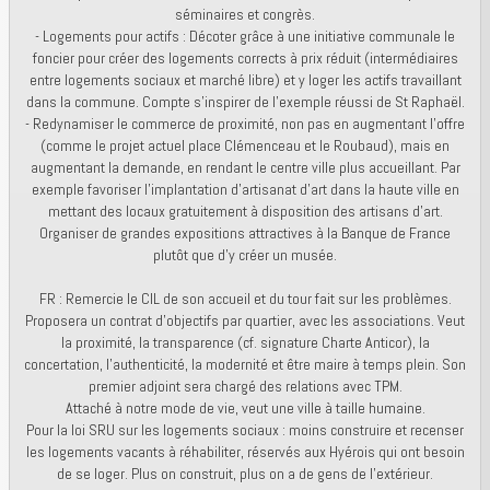
séminaires et congrès.
- Logements pour actifs : Décoter grâce à une initiative communale le
foncier pour créer des logements corrects à prix réduit (intermédiaires
entre logements sociaux et marché libre) et y loger les actifs travaillant
dans la commune. Compte s'inspirer de l'exemple réussi de St Raphaël.
- Redynamiser le commerce de proximité, non pas en augmentant l'offre
(comme le projet actuel place Clémenceau et le Roubaud), mais en
augmentant la demande, en rendant le centre ville plus accueillant. Par
exemple favoriser l’implantation d’artisanat d'art dans la haute ville en
mettant des locaux gratuitement à disposition des artisans d'art.
Organiser de grandes expositions attractives à la Banque de France
plutôt que d’y créer un musée.
FR : Remercie le CIL de son accueil et du tour fait sur les problèmes.
Proposera un contrat d’objectifs par quartier, avec les associations. Veut
la proximité, la transparence (cf. signature Charte Anticor), la
concertation, l’authenticité, la modernité et être maire à temps plein. Son
premier adjoint sera chargé des relations avec TPM.
Attaché à notre mode de vie, veut une ville à taille humaine.
Pour la loi SRU sur les logements sociaux : moins construire et recenser
les logements vacants à réhabiliter, réservés aux Hyérois qui ont besoin
de se loger. Plus on construit, plus on a de gens de l’extérieur.