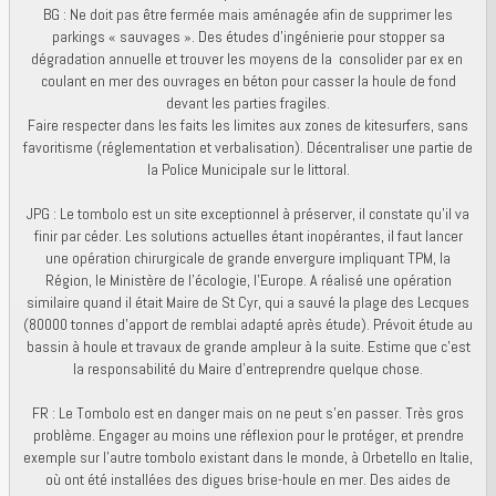
BG : Ne doit pas être fermée mais aménagée afin de supprimer les
parkings « sauvages ». Des études d’ingénierie pour stopper sa
dégradation annuelle et trouver les moyens de la consolider par ex en
coulant en mer des ouvrages en béton pour casser la houle de fond
devant les parties fragiles.
Faire respecter dans les faits les limites aux zones de kitesurfers, sans
favoritisme (réglementation et verbalisation). Décentraliser une partie de
la Police Municipale sur le littoral.
JPG : Le tombolo est un site exceptionnel à préserver, il constate qu’il va
finir par céder. Les solutions actuelles étant inopérantes, il faut lancer
une opération chirurgicale de grande envergure impliquant TPM, la
Région, le Ministère de l’écologie, l’Europe. A réalisé une opération
similaire quand il était Maire de St Cyr, qui a sauvé la plage des Lecques
(80000 tonnes d'apport de remblai adapté après étude). Prévoit étude au
bassin à houle et travaux de grande ampleur à la suite. Estime que c’est
la responsabilité du Maire d’entreprendre quelque chose.
FR : Le Tombolo est en danger mais on ne peut s’en passer. Très gros
problème. Engager au moins une réflexion pour le protéger, et prendre
exemple sur l’autre tombolo existant dans le monde, à Orbetello en Italie,
où ont été installées des digues brise-houle en mer. Des aides de