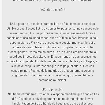
environnemental : circulation, parking insuffisant, nuisances.
WS : Oui, bien sûr !
12. La parole au candidat ; temps libre de 5 à 10 mn pour conclure.
BG : Merci pour l’accueil et la disponibilité, pour les connaissances et le
mémorandum. Aucune promesse mais des engagements limités
possibles : fiscalité, handicapés, charte PEB de la BAN. Processus pour
suppression du P à N sera engagé et le dossier mené par le Maire
auprès des autorités et contributeurs compétents. La sécurité
préoccupante : Hyères moins sûre qu’on le croit, c’est une priorité, au
regard des impôts des citoyens. Engagement à ne pas aggraver les
impôts locaux pendant toute la mandature, à limiter les gaspillages, ex
si le privé est plus intéressant que la régie publique, oui, en cas
contraire, non. Reprise de la maîtrise du stationnement. Aucune
augmentation d’emprunt et aucune action qui puisse obérer le
patrimoine municipal.
JPG : 3 priorités :
- Nautisme et tourisme. Exploiter l'exception mondiale que sont les Iles
d'Or. Favoriser le développement d’un tourisme raisonné avec
l'implantation de 2 ou 3 hôtels de haut niveau avec salles pour