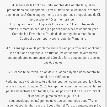
4. Avenue de la Font des Horts, montée de Costebelle: quelles
propositions pour adapter leur état au trafic actuel et limiter la montée
des nuisances? Quels engagements par rapport aux propositions du CIL
de Costebelle ? (voir mémorandum)
BG : cf. question 2 + politique de lutte avec la Police contre les deux-
roues aux moteurs débridés (en partenariat avec Proviseur du lycée
Costebelle). Favorable a l’étude du délestage de la montée de
Costebelle pour report vers la route de l’Almanarre.
JPG: S'engage à voir le problème sur le terrain pour trouver et appliquer
les solutions adaptées à la situation. Ralentisseurs, revêtements
routiers adaptés et présence policière plus forte peuvent dans tous les
cas être utiles.
FR : Nécessité de revoir le plan de circulation d’Hyères dans sa totalité,
pour plus de cohérence.
Redonner aux Hyérois la culture du transport en commun, pour la ville ou
vers les plages. Jusqu’en 2001, transport en commun non subventionné
par les Collectivités territoriales, d’où un prix du billet de bus exorbitant.
Billet beaucoup moins cher aujourd’hui.
Veut développer et intégrer les navettes communales dans TPM, en
liaison et coordination avec le réseau Mistral, VarLib, tramway/Bus prévu