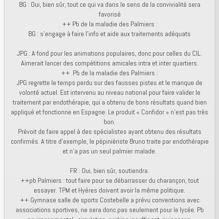
BG : Oui, bien sûr, tout ce qui va dans le sens de la convivialité sera
favorisé
++ Pb de la maladie des Palmiers :
BG : s’engage à faire l’info et aide aux traitements adéquats
JPG : A fond pour les animations populaires, donc pour celles du CIL.
Aimerait lancer des compétitions amicales intra et inter quartiers.
++ Pb de la maladie des Palmiers :
JPG regrette le temps perdu sur des fausses pistes et le manque de
volonté actuel. Est intervenu au niveau national pour faire valider le
traitement par endothérapie, qui a obtenu de bons résultats quand bien
appliqué et fonctionne en Espagne. Le produit « Confidor » n’est pas très
bon.
Prévoit de faire appel à des spécialistes ayant obtenu des résultats
confirmés. A titre d’exemple, le pépiniériste Bruno traite par endothérapie
et n’a pas un seul palmier malade.
FR : Oui, bien sûr, soutiendra.
++pb Palmiers : tout faire pour se débarrasser du charançon, tout
essayer. TPM et Hyères doivent avoir la même politique.
++ Gymnase salle de sports Costebelle a prévu conventions avec
associations sportives, ne sera donc pas seulement pour le lycée. Pb