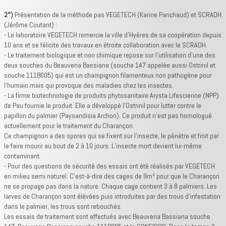
2°)
Présentation de la méthode pas VEGETECH (Karine Panchaud) et SCRADH
(Jérôme Coutant) :
- Le laboratoire VEGETECH remercie la ville d’Hyères de sa coopération depuis
10 ans et se félicite des travaux en étroite collaboration avec le SCRADH.
- Le traitement biologique et non chimique repose sur l’utilisation d’une des
deux souches du Beauveria Bassiana (souche 147 appelée aussi Ostrinil et
souche 111B005) qui est un champignon filamenteux non pathogène pour
l’humain mais qui provoque des maladies chez les insectes.
- La firme biotechnologie de produits phytosanitaire Arysta Lifescienne (NPP)
de Pau fournie le produit. Elle a développé l’Ostrinil pour lutter contre le
papillon du palmier (Paysandisia Archon). Ce produit n’est pas homologué
actuellement pour le traitement du Charançon.
Ce champignon a des spores qui se fixent sur l’insecte, le pénètre et finit par
le faire mourir au bout de 2 à 10 jours. L’insecte mort devient lui-même
contaminant.
- Pour des questions de sécurité des essais ont été réalisés par VEGETECH
en milieu semi naturel. C'est-à-dire des cages de 9m² pour que le Charançon
ne se propage pas dans la nature. Chaque cage contient 3 à 8 palmiers. Les
larves de Charançon sont élévées puis introduites par des trous d’infestation
dans le palmier, les trous sont rebouchés.
Les essais de traitement sont effectués avec Beauveria Bassiana souche