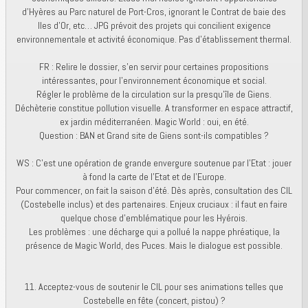
d’Hyères au Parc naturel de Port-Cros, ignorant le Contrat de baie des
Iles d'Or, etc… JPG prévoit des projets qui concilient exigence
environnementale et activité économique. Pas d'établissement thermal.
FR : Relire le dossier, s’en servir pour certaines propositions
intéressantes, pour l’environnement économique et social.
Régler le problème de la circulation sur la presqu’île de Giens.
Déchèterie constitue pollution visuelle. A transformer en espace attractif,
ex jardin méditerranéen. Magic World : oui, en été.
Question : BAN et Grand site de Giens sont-ils compatibles ?
WS : C’est une opération de grande envergure soutenue par l’Etat : jouer
à fond la carte de l’Etat et de l’Europe.
Pour commencer, on fait la saison d’été. Dès après, consultation des CIL
(Costebelle inclus) et des partenaires. Enjeux cruciaux : il faut en faire
quelque chose d’emblématique pour les Hyérois.
Les problèmes : une décharge qui a pollué la nappe phréatique, la
présence de Magic World, des Puces. Mais le dialogue est possible.
11. Acceptez-vous de soutenir le CIL pour ses animations telles que
Costebelle en fête (concert, pistou) ?