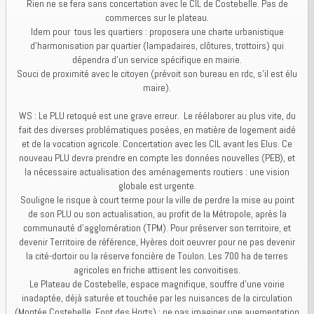
Rien ne se fera sans concertation avec le CIL de Costebelle. Pas de
commerces sur le plateau.
Idem pour tous les quartiers : proposera une charte urbanistique
d’harmonisation par quartier (lampadaires, clôtures, trottoirs) qui
dépendra d’un service spécifique en mairie.
Souci de proximité avec le citoyen (prévoit son bureau en rdc, s’il est élu
maire).
WS : Le PLU retoqué est une grave erreur. Le réélaborer au plus vite, du
fait des diverses problématiques posées, en matière de logement aidé
et de la vocation agricole. Concertation avec les CIL avant les Elus. Ce
nouveau PLU devra prendre en compte les données nouvelles (PEB), et
la nécessaire actualisation des aménagements routiers : une vision
globale est urgente.
Souligne le risque à court terme pour la ville de perdre la mise au point
de son PLU ou son actualisation, au profit de la Métropole, après la
communauté d’agglomération (TPM). Pour préserver son territoire, et
devenir Territoire de référence, Hyères doit oeuvrer pour ne pas devenir
la cité-dortoir ou la réserve foncière de Toulon. Les 700 ha de terres
agricoles en friche attisent les convoitises.
Le Plateau de Costebelle, espace magnifique, souffre d’une voirie
inadaptée, déjà saturée et touchée par les nuisances de la circulation
(Montée Costebelle, Font des Horts) : ne pas imaginer une augmentation