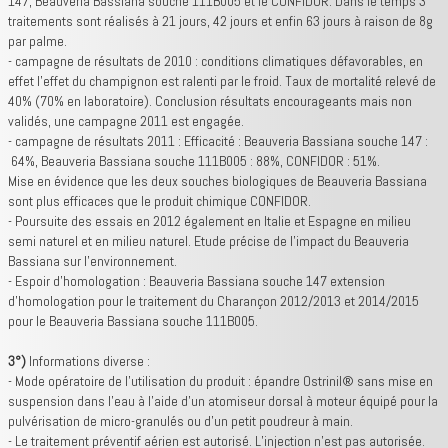
147, Beauveria Bassiana souche 111B005 et le CONFIDOR. Dans le temps 3
traitements sont réalisés à 21 jours, 42 jours et enfin 63 jours à raison de 8g
par palme.
- campagne de résultats de 2010 : conditions climatiques défavorables, en
effet l’effet du champignon est ralenti par le froid. Taux de mortalité relevé de
40% (70% en laboratoire). Conclusion résultats encourageants mais non
validés, une campagne 2011 est engagée.
- campagne de résultats 2011 : Efficacité : Beauveria Bassiana souche 147 :
64%, Beauveria Bassiana souche 111B005 : 88%, CONFIDOR : 51%.
Mise en évidence que les deux souches biologiques de Beauveria Bassiana
sont plus efficaces que le produit chimique CONFIDOR.
- Poursuite des essais en 2012 également en Italie et Espagne en milieu
semi naturel et en milieu naturel. Etude précise de l’impact du Beauveria
Bassiana sur l’environnement.
- Espoir d’homologation : Beauveria Bassiana souche 147 extension
d’homologation pour le traitement du Charançon 2012/2013 et 2014/2015
pour le Beauveria Bassiana souche 111B005.
3°)
Informations diverse :
- Mode opératoire de l’utilisation du produit : épandre Ostrinil® sans mise en
suspension dans l’eau à l’aide d’un atomiseur dorsal à moteur équipé pour la
pulvérisation de micro-granulés ou d’un petit poudreur à main.
- Le traitement préventif aérien est autorisé. L’injection n’est pas autorisée.