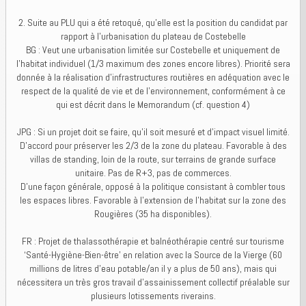
2. Suite au PLU qui a été retoqué, qu’elle est la position du candidat par
rapport à l’urbanisation du plateau de Costebelle
BG : Veut une urbanisation limitée sur Costebelle et uniquement de
l’habitat individuel (1/3 maximum des zones encore libres). Priorité sera
donnée à la réalisation d’infrastructures routières en adéquation avec le
respect de la qualité de vie et de l’environnement, conformément à ce
qui est décrit dans le Memorandum (cf. question 4)
JPG : Si un projet doit se faire, qu'il soit mesuré et d'impact visuel limité.
D'accord pour préserver les 2/3 de la zone du plateau. Favorable à des
villas de standing, loin de la route, sur terrains de grande surface
unitaire. Pas de R+3, pas de commerces.
D'une façon générale, opposé à la politique consistant à combler tous
les espaces libres. Favorable à l'extension de l'habitat sur la zone des
Rougières (35 ha disponibles).
FR : Projet de thalassothérapie et balnéothérapie centré sur tourisme
‘Santé-Hygiène-Bien-être’ en relation avec la Source de la Vierge (60
millions de litres d’eau potable/an il y a plus de 50 ans), mais qui
nécessitera un très gros travail d’assainissement collectif préalable sur
plusieurs lotissements riverains.