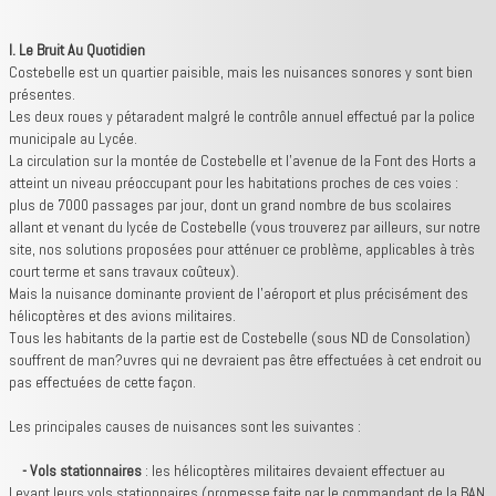
tribune libre
I. Le Bruit Au Quotidien
contact
Costebelle est un quartier paisible, mais les nuisances sonores y sont bien
présentes.
Les deux roues y pétaradent malgré le contrôle annuel effectué par la police
municipale au Lycée.
La circulation sur la montée de Costebelle et l'avenue de la Font des Horts a
atteint un niveau préoccupant pour les habitations proches de ces voies :
plus de 7000 passages par jour, dont un grand nombre de bus scolaires
allant et venant du lycée de Costebelle (vous trouverez par ailleurs, sur notre
site, nos solutions proposées pour atténuer ce problème, applicables à très
court terme et sans travaux coûteux).
Mais la nuisance dominante provient de l'aéroport et plus précisément des
hélicoptères et des avions militaires.
Tous les habitants de la partie est de Costebelle (sous ND de Consolation)
souffrent de man?uvres qui ne devraient pas être effectuées à cet endroit ou
pas effectuées de cette façon.
Les principales causes de nuisances sont les suivantes :
- Vols stationnaires
: les hélicoptères militaires devaient effectuer au
Levant leurs vols stationnaires (promesse faite par le commandant de la BAN