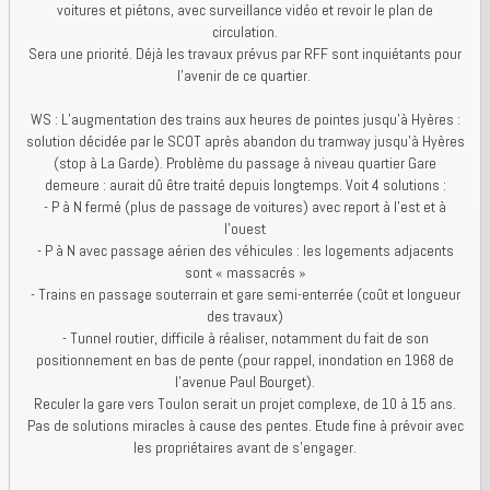
voitures et piétons, avec surveillance vidéo et revoir le plan de
circulation.
Sera une priorité. Déjà les travaux prévus par RFF sont inquiétants pour
l’avenir de ce quartier.
WS : L’augmentation des trains aux heures de pointes jusqu’à Hyères :
solution décidée par le SCOT après abandon du tramway jusqu’à Hyères
(stop à La Garde). Problème du passage à niveau quartier Gare
demeure : aurait dû être traité depuis longtemps. Voit 4 solutions :
- P à N fermé (plus de passage de voitures) avec report à l’est et à
l’ouest
- P à N avec passage aérien des véhicules : les logements adjacents
sont « massacrés »
- Trains en passage souterrain et gare semi-enterrée (coût et longueur
des travaux)
- Tunnel routier, difficile à réaliser, notamment du fait de son
positionnement en bas de pente (pour rappel, inondation en 1968 de
l’avenue Paul Bourget).
Reculer la gare vers Toulon serait un projet complexe, de 10 à 15 ans.
Pas de solutions miracles à cause des pentes. Etude fine à prévoir avec
les propriétaires avant de s’engager.