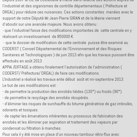
l'industriel et des organismes de contrôle départementaux ( Préfecture et
DREAL) pour réduire ces nuisances. Ces actions constantes menées avec le
support de notre Député Mr Jean-Pierre GIRAN et de la Mairie viennent
d'aboutir sur une avancée majeure. Nous avons obtenu :
- que l'industriel fasse des modifications importantes de cette centrale en y
réalisant un investissement de 850000 €.
- que le dossier de modification de cette centrale puisse être examiné au
CODERST ( Conseil Départemental de l'Environnement et des Risques
Sanitaires et Technologiques ) de juin 2013 afin que les travaux puissent être
effectués en août 2013 .
APPIA /EIFFAGE a obtenu finalement l’autorisation de l’administration (
CODERST/ Préfecture/ DREAL) de faire ces modifications.
L'Industriel a réalisé les travaux ente début août et mi-septembre 2013.
Le but de ces modifications est :
- de permettre la production des enrobés tièdes (130°) ou froids (90°).
- de permettre le recyclage des enrobés récupérés.
- d'éliminer les risques de surchauffe du bitume génératrice de gaz imbrulés,
odorants et toxiques.
- de capter les émanations inhérentes au processus de fabrication des
enrobés et les éliminer par aspiration et traitement des vapeurs par
condensat ou filtration à manches.
Pour cela il y été mise en place d'un nouveau tambour rétro-flux avec