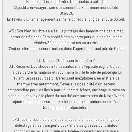
l’Europe et des collectivités territoriales à solliciter.
Objectif à envisager : son classement au Patrimoine mondial de
l’UNESCO.
En faveur d’un aménagement sanitaire correct le long de la route du Sel.
WS : Doit bien sûr être sauvée. La protéger des inondations par la mer,
entretien très cher. Fera appel à des experts pour que des solutions
viables/30 ans soient mises en œuvre.
C’est un élément moteur à inclure dans l’opération Grand site de Giens.
10. Quid de l'Opération Grand Site ?
BG : Réservé. Des choses intéressantes mais l’opacité règne. Objectif,
ne pas perdre la maîtrise et redonner à la ville le rôle de pilote qui lui
revient. Les ressources d’Hyères sont inexploitées, en matière de
thermalisme notamment. Reverra la possibilité d’un second
embarcadère pour les îles à partir du port d’Hyères, envisage la mise en
place d’un parking à la place du marché aux puces près du Magic World,
rajoutera des panneaux de circulation et d’informations sur la Tour
fondue et son embarcadère.
JPG : La meilleure et la pire des choses. Bien pour les parkings de
délestage et les transports doux, mais de grosses contraintes
économiques ailleurs. Etude mal ficelée ignorant l’appartenance