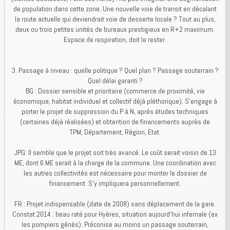
de population dans cette zone. Une nouvelle voie de transit en décalant
la route actuelle qui deviendrait voie de desserte locale ? Tout au plus,
deux ou trois petites unités de bureaux prestigieux en R+2 maximum.
Espace de respiration, doit le rester.
3. Passage à niveau : quelle politique ? Quel plan ? Passage souterrain ?
Quel délai garanti ?
BG : Dossier sensible et prioritaire (commerce de proximité, vie
économique, habitat individuel et collectif déjà pléthorique). S’engage à
porter le projet de suppression du P à N, après études techniques
(certaines déjà réalisées) et obtention de financements auprès de
TPM, Département, Région, Etat.
JPG: Il semble que le projet soit très avancé. Le coût serait voisin de 13
ME, dont 6 ME serait à la charge de la commune. Une coordination avec
les autres collectivités est nécessaire pour monter le dossier de
financement. S'y impliquera personnellement.
FR : Projet indispensable (date de 2008) sans déplacement de la gare.
Constat 2014 : beau raté pour Hyères, situation aujourd’hui infernale (ex
les pompiers gênés). Préconise au moins un passage souterrain,